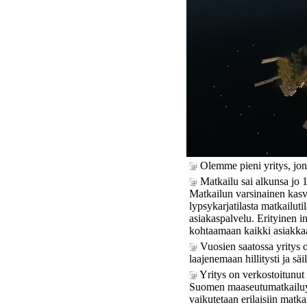
Olemme pieni yritys, jonk
Matkailu sai alkunsa jo 
Matkailun varsinainen kasv
lypsykarjatilasta matkailuti
asiakaspalvelu. Erityinen 
kohtaamaan kaikki asiakkaat,
Vuosien saatossa yritys o
laajenemaan hillitysti ja sä
Yritys on verkostoitunut
Suomen maaseutumatkailuyr
vaikutetaan erilaisiin matk