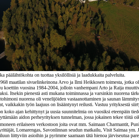
a päälähtökohta on tuottaa yksilöllisiä ja laadukkaita palveluita.
1968 maatilan sivuelinkeinona Arvo ja Ilmi Heikkosen toimesta, jotka o
u koettiin vuosina 1984-2004, jolloin vanhempani Arto ja Raija muuttiv
laksi. Itsekin pienestä asti mukana toiminnassa ja varsinkin nuorena tärk
intohimoni nuorena oli venelijöiden vastaanottaminen ja saunan lämmitys
 vaikkakin työn laajuus on lisääntynyt reilusti. Vastuu yrityksestä siirt
n koko ajan kehittynyt ja uusia suunnitelmia on vuosiksi eteenpäin tie
ilyttämään aidon perheyrityksen tunnelman, jossa jokainen tekee töitä oik
 moneen erilaiseen verkostoon joita ovat mm. Saimaan Charmantit, Pun
ittäjät, Lomarengas, Savonlinnan seudun matkailu, Visit Saimaa ym. J
ailuun liittyviin asioihin ja pyrimme saamaan tätä hienoa järviseutua pa