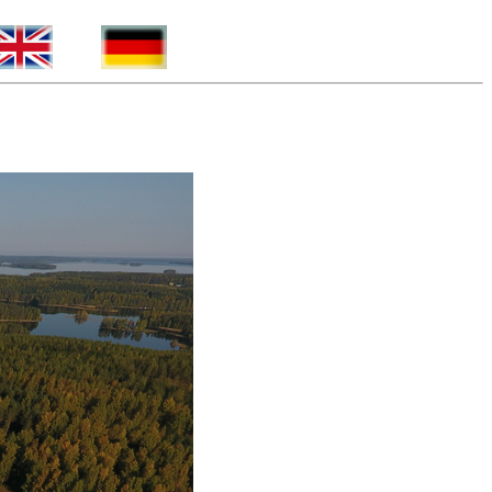
_____
_