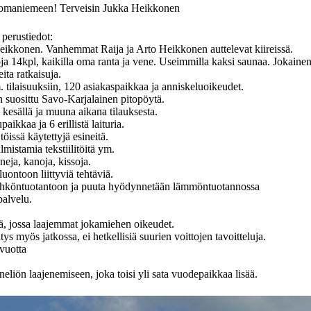
omaniemeen! Terveisin Jukka Heikkonen
erustiedot:
 Heikkonen. Vanhemmat Raija ja Arto Heikkonen auttelevat kiireissä.
a 14kpl, kaikilla oma ranta ja vene. Useimmilla kaksi saunaa. Jokainen 
ita ratkaisuja.
. tilaisuuksiin, 120 asiakaspaikkaa ja anniskeluoikeudet.
n suosittu Savo-Karjalainen pitopöytä.
 kesällä ja muuna aikana tilauksesta.
paikkaa ja 6 erillistä laituria.
öissä käytettyjä esineitä.
almistamia tekstiilitöitä ym.
neja, kanoja, kissoja.
uontoon liittyviä tehtäviä.
hköntuotantoon ja puuta hyödynnetään lämmöntuotannossa
palvelu.
ä, jossa laajemmat jokamiehen oikeudet.
itys myös jatkossa, ei hetkellisiä suurien voittojen tavoitteluja.
-vuotta
eliön laajenemiseen, joka toisi yli sata vuodepaikkaa lisää.