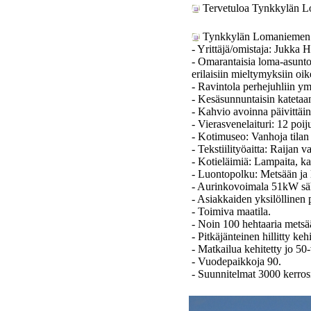
Tervetuloa Tynkkylän L
Tynkkylän Lomaniemen p
- Yrittäjä/omistaja: Jukka
- Omarantaisia loma-asuntoj
erilaisiin mieltymyksiin oike
- Ravintola perhejuhliin ym
- Kesäsunnuntaisin katetaa
- Kahvio avoinna päivittäin
- Vierasvenelaituri: 12 poiju
- Kotimuseo: Vanhoja tilan t
- Tekstiilityöaitta: Raijan v
- Kotieläimiä: Lampaita, ka
- Luontopolku: Metsään ja l
- Aurinkovoimala 51kW sä
- Asiakkaiden yksilöllinen 
- Toimiva maatila.
- Noin 100 hehtaaria metsä
- Pitkäjänteinen hillitty keh
- Matkailua kehitetty jo 50
- Vuodepaikkoja 90.
- Suunnitelmat 3000 kerrosn