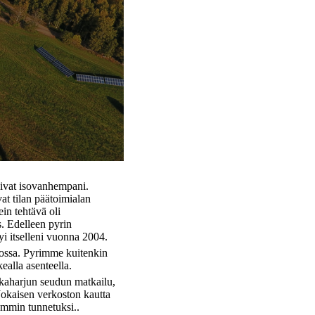
livat isovanhempani.
at tilan päätoimialan
ein tehtävä oli
. Edelleen pyrin
yi itselleni vuonna 2004.
dossa. Pyrimme kuitenkin
ealla asenteella.
kaharjun seudun matkailu,
okaisen verkoston kautta
remmin tunnetuksi..